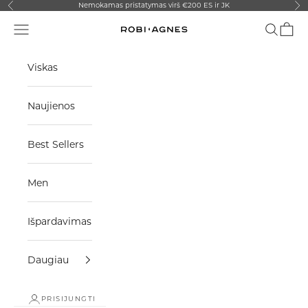
Pereiti prie turinio
Nemokamas pristatymas virš €200 ES ir JK
Ankstesnis
Kit
Meniu
Paieška
Krepše
Robi-Agnes
Viskas
Naujienos
Best Sellers
Men
Išpardavimas
Daugiau
PRISIJUNGTI