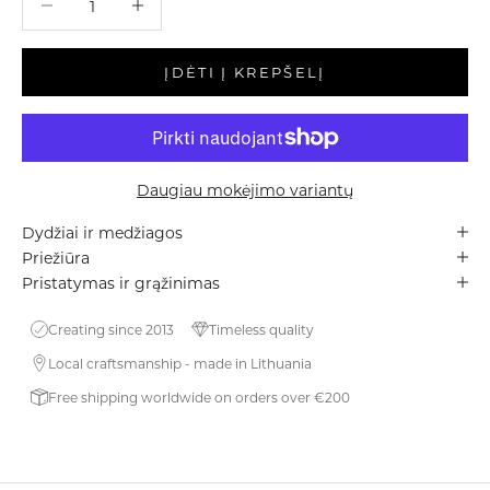
ĮDĖTI Į KREPŠELĮ
Daugiau mokėjimo variantų
Dydžiai ir medžiagos
Priežiūra
Pristatymas ir grąžinimas
Creating since 2013
Timeless quality
Local craftsmanship - made in Lithuania
Free shipping worldwide on orders over €200