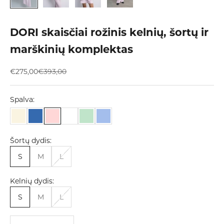
DORI skaisčiai rožinis kelnių, šortų ir
marškinių komplektas
Pardavimo kaina
Įprasta kaina
€275,00
€393,00
Spalva:
Šortų dydis:
S
M
L
Kelnių dydis:
S
M
L
Sumažinti kiekį
Padidinti kiekį