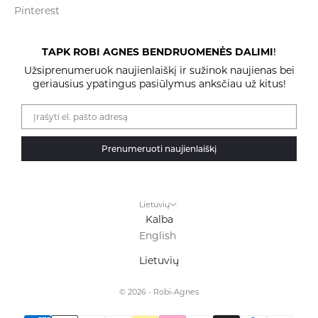
Pinterest
TAPK ROBI AGNES BENDRUOMENĖS DALIMI
!
Užsiprenumeruok naujienlaiškį ir sužinok naujienas bei
geriausius ypatingus pasiūlymus anksčiau už kitus!
Prenumeruoti naujienlaiškį
Lietuvių
Kalba
English
Lietuvių
© 2026 - Robi-Agnes