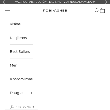
Pereiti prie turinio
VASAROS PABAIGOS IŠPARDAVIMAS | -20% NUOLAIDA VISKAM*
Ankstesnis
Kit
Meniu
Paieška
Krepše
Robi-Agnes
Viskas
Naujienos
Best Sellers
Men
Išpardavimas
Daugiau
PRISIJUNGTI