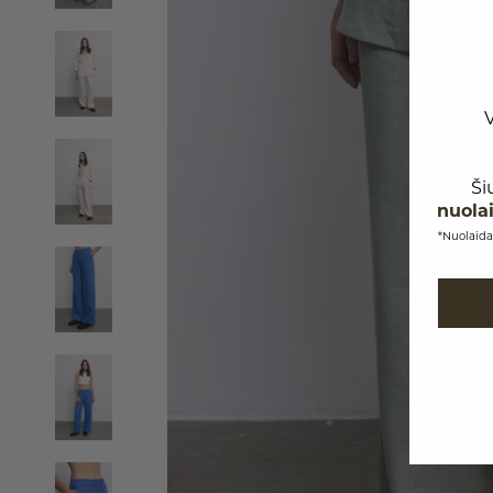
Ši
nuola
*Nuolaida