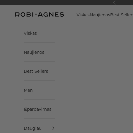
Pereiti prie turinio
Ankstesnis
Robi-Agnes
Viskas
Naujienos
Best Seller
Viskas
Naujienos
Best Sellers
Men
Išpardavimas
Daugiau