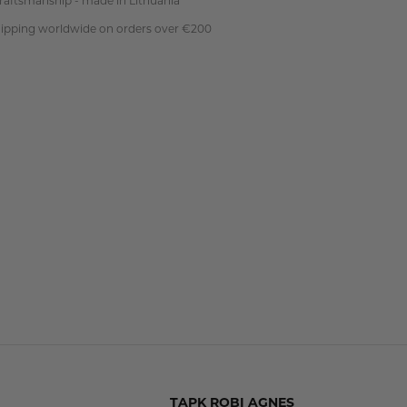
craftsmanship - made in Lithuania
hipping worldwide on orders over €200
TAPK ROBI AGNES