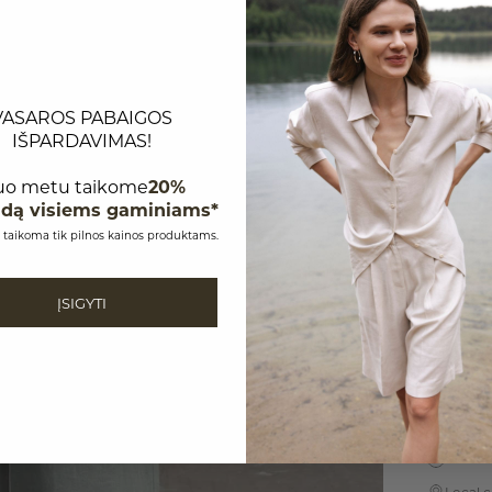
Sumažinti
VASAROS PABAIGOS
IŠPARDAVIMAS!
uo metu taikome
20%
idą visiems gaminiams*
 taikoma tik pilnos kainos produktams.
Itin stili
romantišk
stilingą 
ĮSIGYTI
liemens ne
Dydžiai i
Priežiūra
Pristatym
Creatin