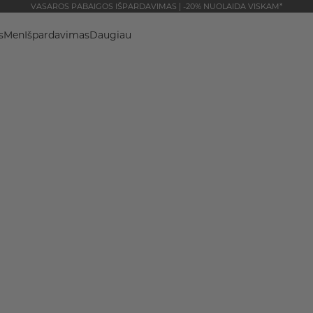
VASAROS PABAIGOS IŠPARDAVIMAS | -20% NUOLAIDA VISKAM*
s
Men
Išpardavimas
Daugiau