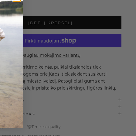
 kiekį
Padidinti kiekį
ĮDĖTI Į KREPŠELĮ
Daugiau mokėjimo variantų
ngos, laisvo kritimo kelnės, puikiai tiksiančios tiek
oms atostogoms prie jūros, tiek siekiant susikurti
ir elegantišką miesto įvaizdį. Patogi plati guma ant
varžo judesių ir prisitaiko prie skirtingų figūros linkių.
r medžiagos
as ir grąžinimas
g since 2013
Timeless quality