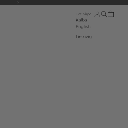
Kitas
Prisijungti
Paieška
Krepšelis
Lietuvių
Kalba
English
Lietuvių